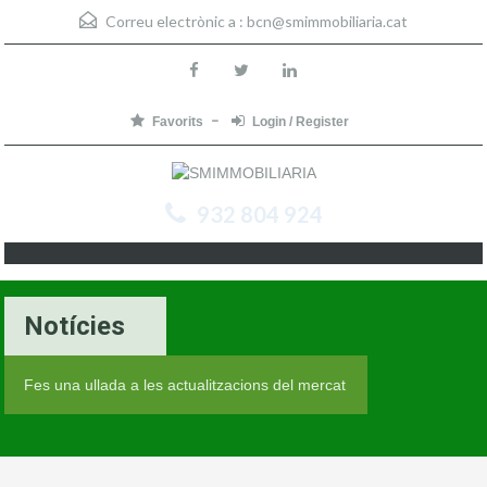
Correu electrònic a :
bcn@smimmobiliaria.cat
Favorits
Login / Register
932 804 924
Notícies
Fes una ullada a les actualitzacions del mercat