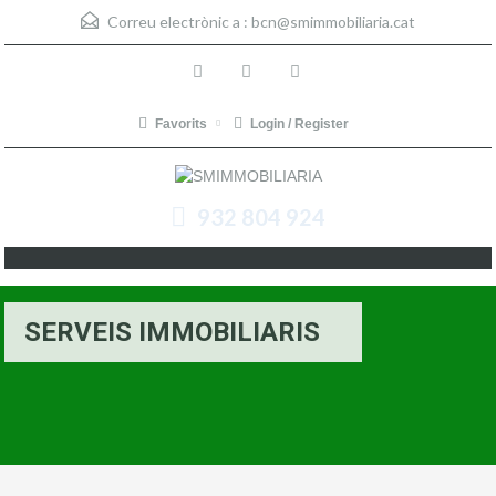
Correu electrònic a :
bcn@smimmobiliaria.cat
Favorits
Login / Register
932 804 924
SERVEIS IMMOBILIARIS