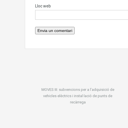
Lloc web
MOVES III: subvencions per a l’adquisició de
vehicles elèctrics i instal·lació de punts de
recàrrega