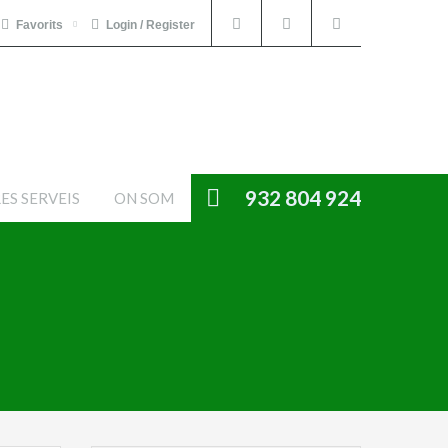
Favorits
Login / Register
932 804 924
ES SERVEIS
ON SOM