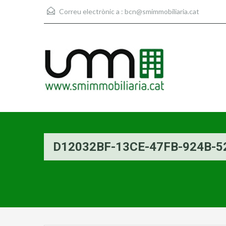
Correu electrònic a :
bcn@smimmobiliaria.cat
D12032BF-13CE-47FB-924B-5