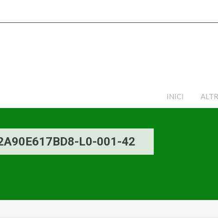
INICI
ALTR
2A90E617BD8-L0-001-42