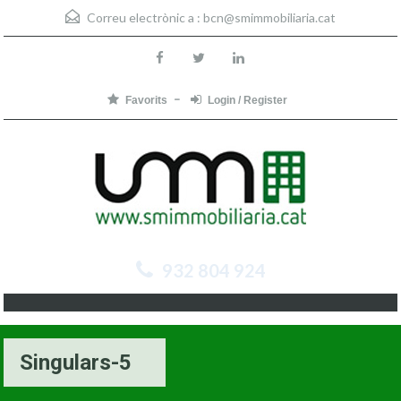
Correu electrònic a :
bcn@smimmobiliaria.cat
Favorits
Login / Register
932 804 924
Singulars-5