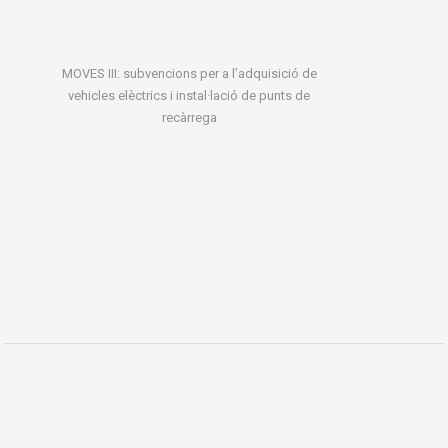
MOVES III: subvencions per a l’adquisició de
vehicles elèctrics i instal·lació de punts de
recàrrega