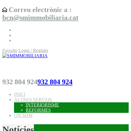
Correu electrònic a :
bcn@smimmobiliaria.cat
Favorits
Login / Register
SMIMMOBILIARIA
932 804 924
932 804 924
INICI
ALTRES SERVEIS
INTERIORISME
REFORMES
ON SOM
Notícies