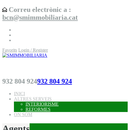
Correu electrònic a :
bcn@smimmobiliaria.cat
Favorits
Login / Register
SMIMMOBILIARIA
932 804 924
932 804 924
INICI
ALTRES SERVEIS
INTERIORISME
REFORMES
ON SOM
Agents